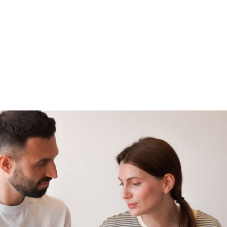
terapija utemeljena na uzroku, ne simptomima. Za sportaše, rek
u Osječka ul. 11, 21000 SplitKontakt Provjeri Usluge Cijene Stu