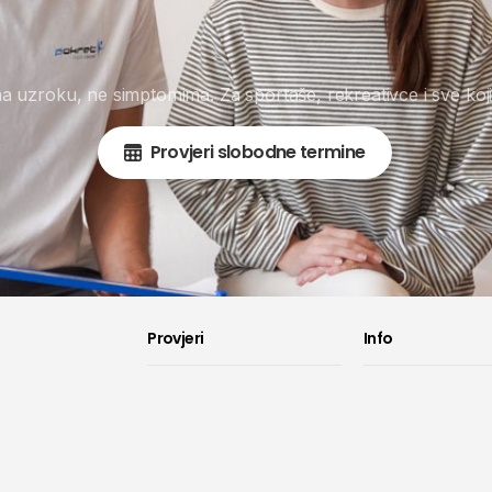
na uzroku, ne simptomima. Za sportaše, rekreativce i sve koji
Provjeri slobodne termine
Provjeri
Info