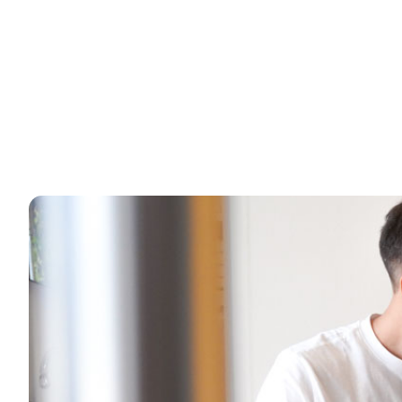
Tijelo te nešto pita. Mi ti pomažemo odgovoriti. Fizio
slobodne termine Individualizirana fizioterapija u Split
30 svibnja, 2025