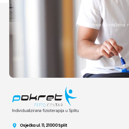
Fizioterapija utemeljena 
Individualizirana fizioterapija u Splitu
Osječka ul. 11, 21000 Split