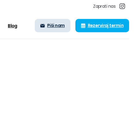
Zaprati nas
Piši nam
Rezerviraj termin
Blog
-