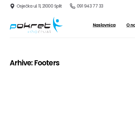
091 943 77 33
Osječka ul. 11, 21000 Split
Naslovnica
O n
Arhive:
Footers
Consulting Footer