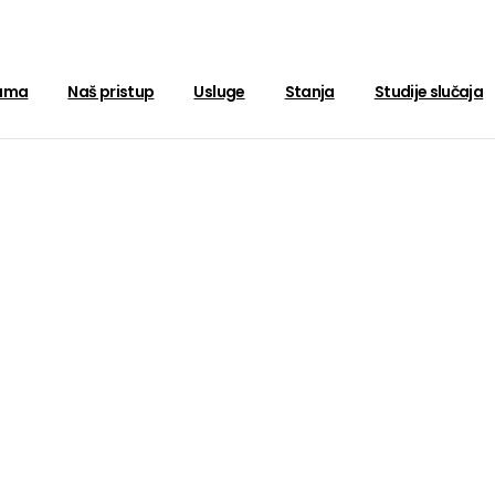
ama
Naš pristup
Usluge
Stanja
Studije slučaja