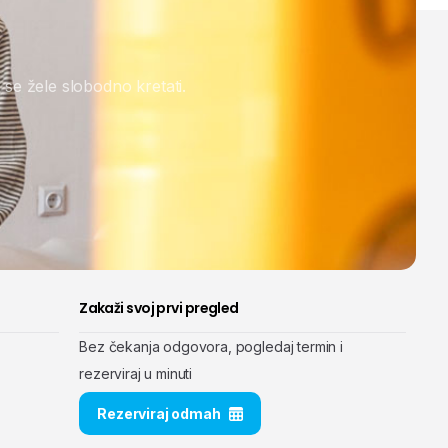
 se žele slobodno kretati.
Zakaži svoj prvi pregled
Bez čekanja odgovora, pogledaj termin i
rezerviraj u minuti
Rezerviraj odmah