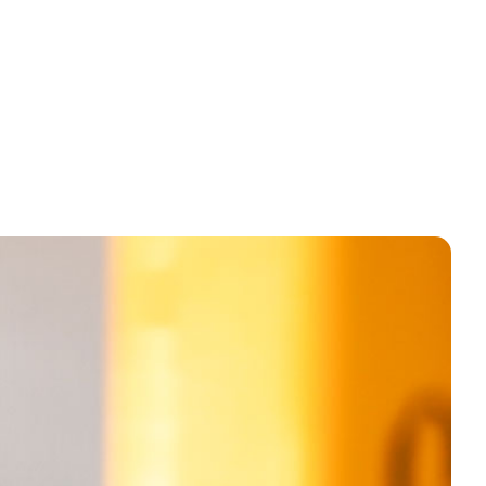
reativce i sve koji se žele slobodno kretati. Provjeri
dije...
Read more