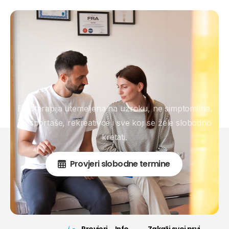
Fizioterapija utemeljena na uzroku, ne simptomima.
Za sportaše, rekreativce i sve koji se žele slobodno
kretati.
Provjeri slobodne termine