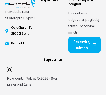
Provjeri
Info
Zakaži svoj prvi
pregled
Individualizirana
Bez čekanja
fizioterapija u Splitu
odgovora, pogledaj
termin i rezerviraj u
Osječka ul. 11,
minuti
21000 Split
Rezerviraj
Kontakt
odmah
Zaprati nas
Fizio centar Pokret © 2026 · Sva
prava pridržana