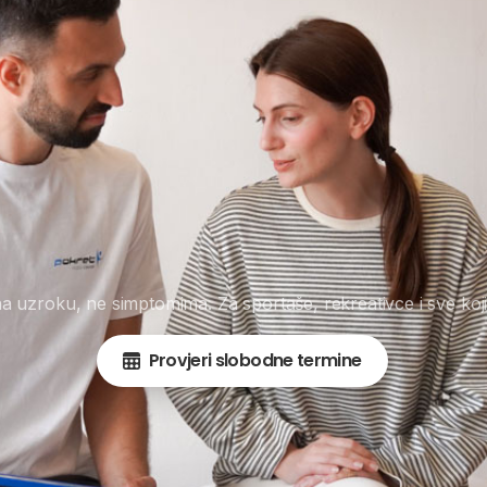
na uzroku, ne simptomima. Za sportaše, rekreativce i sve koji
Provjeri slobodne termine