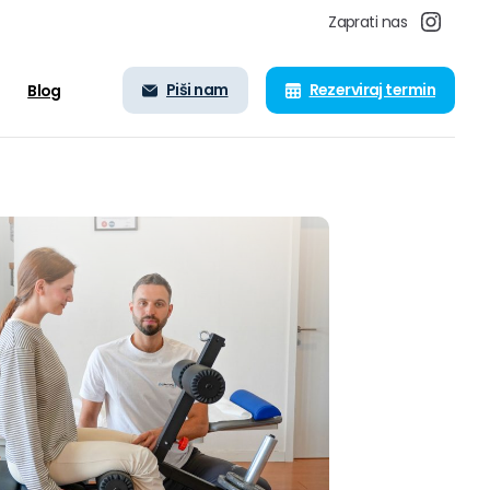
Zaprati nas
Piši nam
Rezerviraj termin
Blog