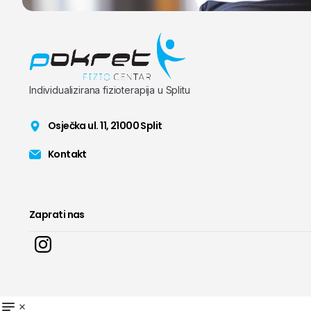
Individualizirana fizioterapija u Splitu
Osječka ul. 11, 21000 Split
Kontakt
Zaprati nas