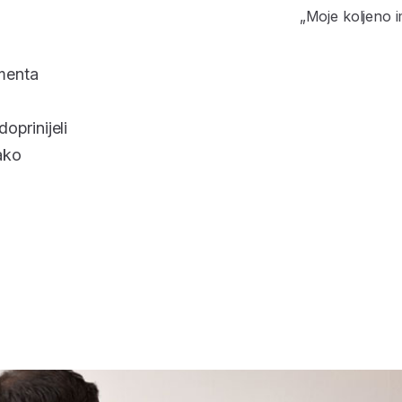
„Moje koljeno 
menta
oprinijeli
ako