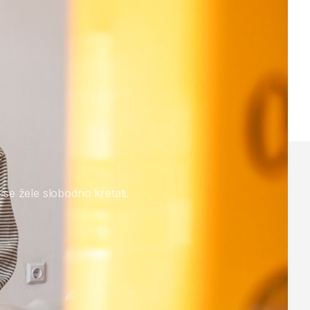
 se žele slobodno kretati.