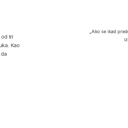
„Ako se ikad pred
od tri
i
kuka. Kao
e da