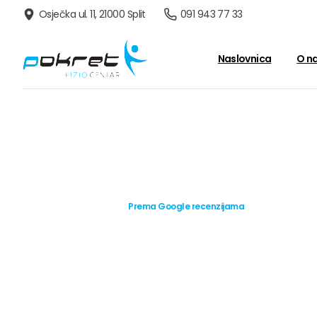
091 943 77 33
Osječka ul. 11, 21000 Split
Naslovnica
O n
Prema Google recenzijama