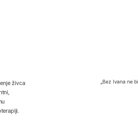
„Bez Ivana ne b
enje živca
tni,
nu
terapiji.