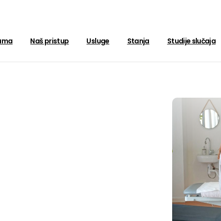
ama
Naš pristup
Usluge
Stanja
Studije slučaja