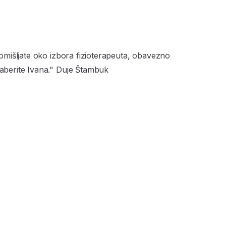
omišljate oko izbora fizioterapeuta, obavezno
zaberite Ivana." Duje Štambuk