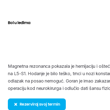
Bol u leđima
Magnetna rezonanca pokazala je hernijaciju i ošteć
na L5-S1. Hodanje je bilo teško, trnci u nozi konstan
odlazak na posao nemoguć. Goran je imao zakaza
operaciju kod neurokirurga i odlučio dati šansu fizio
Rezerviraj svoj termin