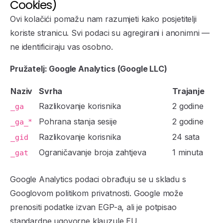
Cookies)
Ovi kolačići pomažu nam razumjeti kako posjetitelji
koriste stranicu. Svi podaci su agregirani i anonimni —
ne identificiraju vas osobno.
Pružatelj: Google Analytics (Google LLC)
Naziv
Svrha
Trajanje
Razlikovanje korisnika
2 godine
_ga
Pohrana stanja sesije
2 godine
_ga_*
Razlikovanje korisnika
24 sata
_gid
Ograničavanje broja zahtjeva
1 minuta
_gat
Google Analytics podaci obrađuju se u skladu s
Googlovom politikom privatnosti. Google može
prenositi podatke izvan EGP-a, ali je potpisao
standardne ugovorne klauzule EU.