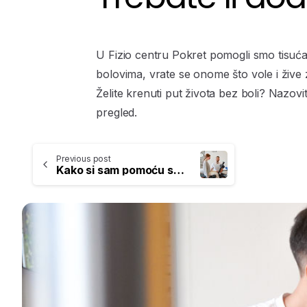
U Fizio centru Pokret pomogli smo tisućam
bolovima, vrate se onome što vole i žive zd
Želite krenuti put života bez boli? Nazovi
pregled.
Previous post
Kako si sam pomoću smanjiti bol u leđima