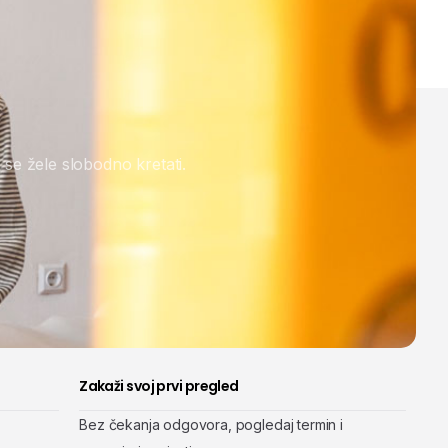
 se žele slobodno kretati.
Zakaži svoj prvi pregled
Bez čekanja odgovora, pogledaj termin i