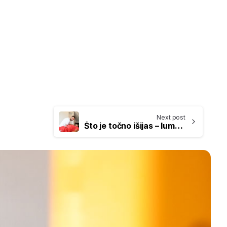
Next post
Što je točno išijas – lumboishijalgija