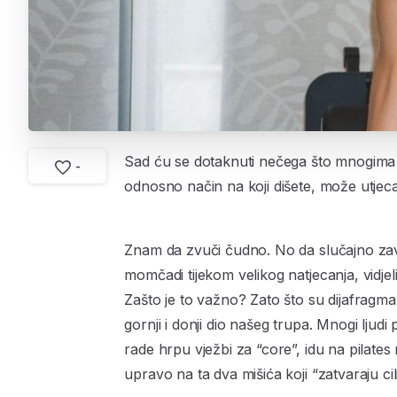
Sad ću se dotaknuti nečega što mnogima 
-
odnosno način na koji dišete, može utjeca
Znam da zvuči čudno. No da slučajno zav
momčadi tijekom velikog natjecanja, vidje
Zašto je to važno? Zato što su dijafragma 
gornji i donji dio našeg trupa. Mnogi ljud
rade hrpu vježbi za “core”, idu na pilates 
upravo na ta dva mišića koji “zatvaraju cil