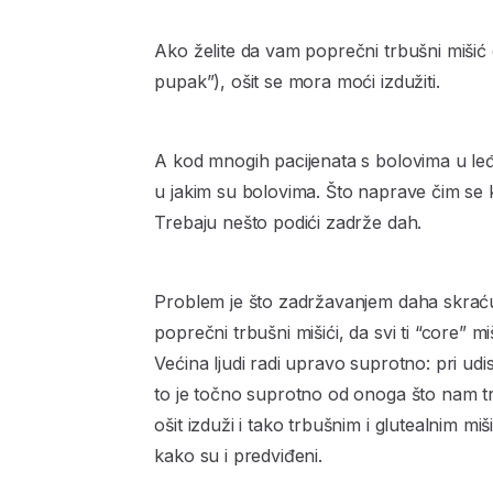
Ako želite da vam poprečni trbušni mišić 
pupak”), ošit se mora moći izdužiti.
A kod mnogih pacijenata s bolovima u leđ
u jakim su bolovima. Što naprave čim s
Trebaju nešto podići zadrže dah.
Problem je što zadržavanjem daha skraćuj
poprečni trbušni mišići, da svi ti “core” mi
Većina ljudi radi upravo suprotno: pri udi
to je točno suprotno od onoga što nam tr
ošit izduži i tako trbušnim i glutealnim mi
kako su i predviđeni.