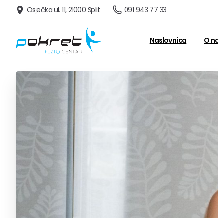
091 943 77 33
Osječka ul. 11, 21000 Split
Naslovnica
O n