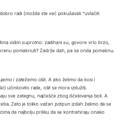
dobro radi (možda ste već pokušavali “uvlačiti
ima vidim suprotno: zadihani su, govore vrlo brzo,
e krenu pomaknuti? Zadrže dah, pa se onda pomaknu.
emo i zatežemo ošit. A ako želimo da kosi i
šići učinkovito rade, ošit se mora izdužiti.
saju sve zategnu, najčešće zbog iščekivanja boli. A
eba. Zato je toliko važan potpun izdah želimo da se
šićima da najbolju priliku da se kontrahiraju onako