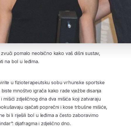
zvuči pomalo neobično kako vaš dišni sustav,
ti na bol u leđima.
irite u fizioterapeutsku sobu vrhunske sportske
li biste mnoštvo igrača kako rade vježbe disanja
i mišići zdjeličnog dna dva mišića koji zatvaraju
i pokušavaju ojačati poprečni i kose trbušne mišiće,
ne bi li riješili bol u leđima a često zaboravimo
indar”: dijafragma i zdjelično dno.