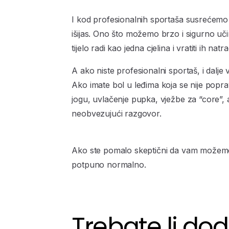
I kod profesionalnih sportaša susrećemo
išijas. Ono što možemo brzo i sigurno učini
tijelo radi kao jedna cjelina i vratiti ih nat
A ako niste profesionalni sportaš, i dalje 
Ako imate bol u leđima koja se nije poprav
jogu, uvlačenje pupka, vježbe za “core”, a 
neobvezujući razgovor.
Ako ste pomalo skeptični da vam možemo po
potpuno normalno.
Trebate li d