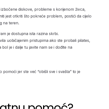
 izbočene diskove, probleme s korijenom živca,
ti jest otkriti što pokreće problem, postići da cijelo
rag na teren.
vam je dostupna ista razina skrbi.
ila uobičajenim pristupima ako ste probali pilates,
bol je i dalje tu javite nam se i dođite na
moći jer ste već “obišli sve i svašta” to je
odatnu pomoć?