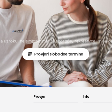
na uzroku, ne simptomima. Za sportaše, rekreativce i sve koji
Provjeri slobodne termine
Provjeri
Info