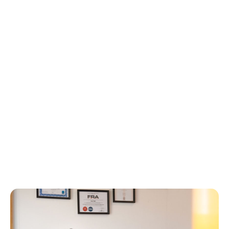
Je li vam rečeno da se jednostavno odmarate tjedan
dana, a zatim ponovno počnete vježbatina istoj
razini? Jedno od najčešćih pitanja koje nam
postavljaju na početnoj procjeni jest: Kako
mogunastaviti vježbati unatoč boli? Danas to želim
razjasniti za vas. Krenimo....
8 lipnja, 2026
Read more