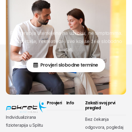
Fizioterapija utemeljena na uzroku, ne simptomima.
Za sportaše, rekreativce i sve koji se žele slobodno
kretati.
Provjeri slobodne termine
Provjeri
Info
Zakaži svoj prvi
pregled
Individualizirana
Bez čekanja
fizioterapija u Splitu
odgovora, pogledaj