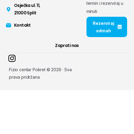
termin i rezerviraj u
Osječka ul. 11,
minuti
21000 Split
Rezerviraj
Kontakt
odmah
Zaprati nas
Fizio centar Pokret © 2026 · Sva
prava pridržana